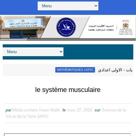
ياضيات - الاولى اعدادي
MATHÉMATIQUES 1APIC
le système musculaire
par
Média scolaire Imam Malik
le
mars 27, 2020
sur
Science de la
Vie et de la Terre 3APIC