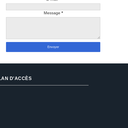
Message
*
LAN D'ACCÈS