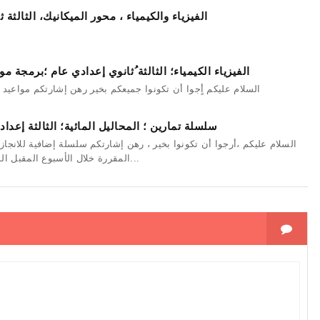
الفيزياء والكيمياء ، محور الميكانيك، الثالثة 
الفيزياء الكيمياء؛ الثالثة ُثانوي إعدادي عام ؛برمجة مو
السلام عليكم أٍجوا أن تكونوا جميعكم بخير رهن إشارتكم مواعيد إ
سلسلة تمارين ؛ المحاليل المائية؛ الثالثة إعدادي عام 6-5
السلام عليكم ،أرجوا أن تكونوا بخير ، رهن إشارتكم سلسلة إضافية للانجاز
المقررة خلال الأسبوع المقبل المم...