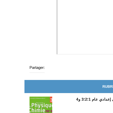
Partager:
RUBR
دي عام 1؛2؛3 و4