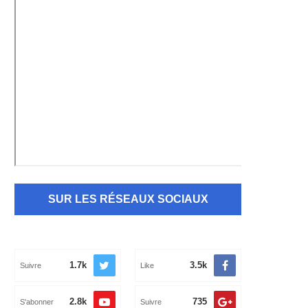
SUR LES RÉSEAUX SOCIAUX
1.7k
3.5k
Suivre
Like
2.8k
735
S'abonner
Suivre