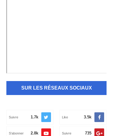
SUR LES RÉSEAUX SOCIAUX
1.7k
3.5k
Suivre
Like
2.8k
735
S'abonner
Suivre