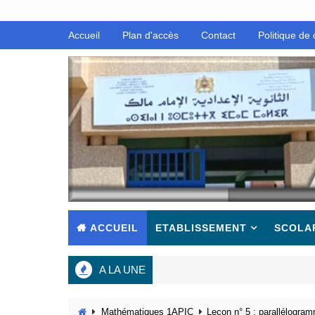
Accueil
Plan d'accès
Contact
Politique de 
ACCUEIL
ETABLISSEMENT
SCOLA
A LA UNE
Mathématiques 1APIC
Leçon n° 5 : parallélogra