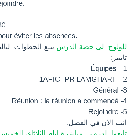
oindre.
30.
our éviter les absences.
للولوج الى حصة
الدرس
نتبع الخطوات التا
:
تايمز
Équipes
-
1
1APIC- PR LAMGHARI
2-
Général
3-
Réunion : la réunion a commencé
4-
Rejoindre
5-
انت الأن في الفصل.
تابعوا الدروس مباشرة ايام الثلاثاء، الخمي