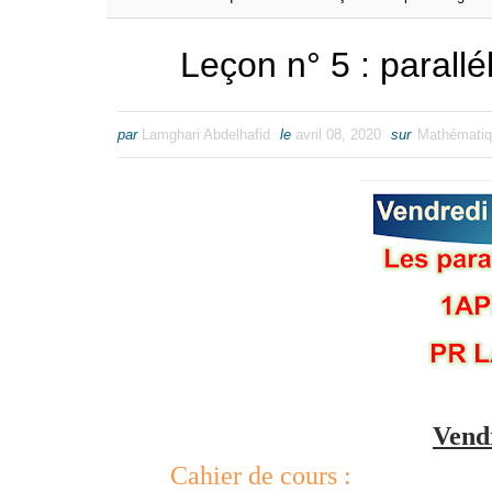
Leçon n° 5 : paral
par
Lamghari Abdelhafid
le
avril 08, 2020
sur
Mathémati
Vend
Cahier de cours :