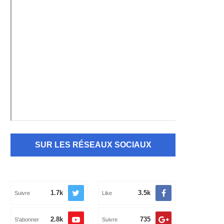
SUR LES RÉSEAUX SOCIAUX
1.7k
3.5k
Suivre
Like
2.8k
735
S'abonner
Suivre