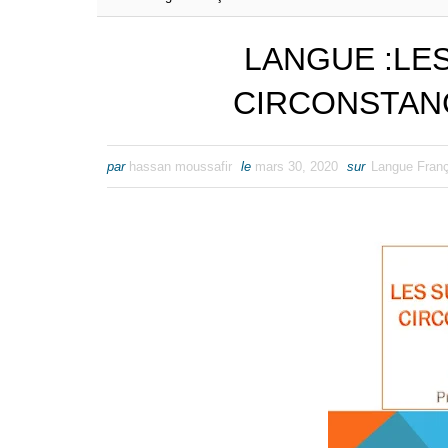
LANGUE :LE
CIRCONSTAN
par
hassan moussafir
le
mars 30, 2020
sur
Langue Fran