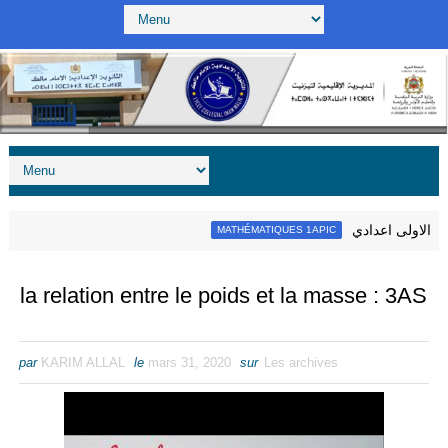
ات - الاولى اعدادي
MATHÉMATIQUES 1APIC
la relation entre le poids et la masse : 3AS
par
KARIM ALLAL
le
mars 31, 2020
sur
Les archives