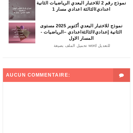
نموذج رقم 2 للاختبار البعدي الرياضيات الثانية
اعدادي/الثالثة اعدادي مسار 1
نموذج للاختبار البعدي أكتوبر 2025 مستوى
الثانية إعدادي/الثالثةاعدادي –الرياضيات -
المسار الاول
تحميل الملف بصيغة word للتعديل
AUCUN COMMENTAIRE: