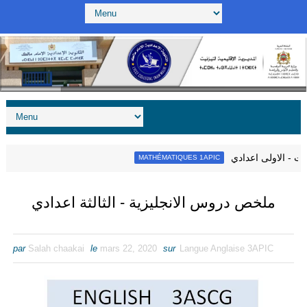
ضيات - الاولى اعدادي
MATHÉMATIQUES 1APIC
ملخص دروس الانجليزية - الثالثة اعدادي
par
Salah chaakai
le
mars 22, 2020
sur
Langue Anglaise 3APIC